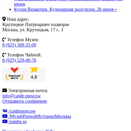
июня
Кухня Византии. Кулинарная экскурсия. 28 июня
»
Наш адрес:
Крутицкое Патриаршее подворье
Москва, ул. Крутицкая, 17 с. 3
Телефон Музея:
8 (925) 309-35-09
Телефон Чайной:
8 (925) 529-49-76
Электронная почта:
info@castle.moscow
Отправить сообщение
/castlemoscow
/МузейРатнойИсторииМосквы
/rutube.ru